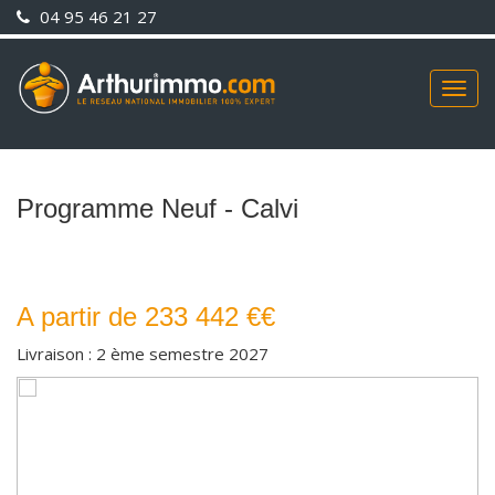
04 95 46 21 27
Togg
navig
Programme Neuf - Calvi
A partir de 233 442 €€
Livraison : 2 ème semestre 2027